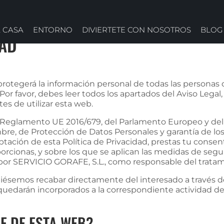
 CASA
ENTORNO
DIVIERTETE CON NOSOTROS
BLOG
DAD
y protegerá la información personal de todas las persona
Por favor, debes leer todos los apartados del Aviso Legal, 
tes de utilizar esta web.
 Reglamento UE 2016/679, del Parlamento Europeo y del 
embre, de Protección de Datos Personales y garantía de 
eptación de esta Política de Privacidad, prestas tu consen
rcionas, y sobre los que se aplican las medidas de segur
 por SERVICIO GORAFE, S.L., como responsable del tratam
diésemos recabar directamente del interesado a través 
 quedarán incorporados a la correspondiente actividad d
E DE ESTA WEB?